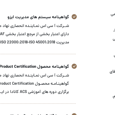
می
گواهینامه سیستم های مدیریت ایزو
استاندارد های GRI، ثبت شرکت‌های ایرانی در FDA-FFR،
زشی
مدیریت ISO 9001:2015-ISO 14001:2015-ISO 22000:2018-ISO 45001:2018 می باشد.
گواهینامه محصول Product Certification
قای
برگزاری دوره های آموزشی ACS کانادا در ایـــران می باشـد
.