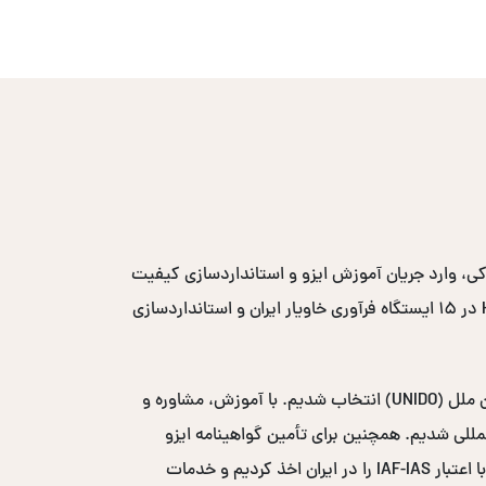
، وارد جریان آموزش ایزو و استانداردسازی کیفیت
در کشور شدیم. طی این سال‌ها با اجرای پروژه‌های متعدد، از جمله مدیریت دو ساله پروژه ایمنی و بهداشت مواد غذایی HACCP در ۱۵ ایستگاه فرآوری خاویار ایران و استانداردسازی
در سال ۲۰۰۸-۲۰۰۹، به عنوان مشاور بهداشت و ایمنی مواد غذایی در پروژه مکانیزاسیون خرمای سازمان توسعه صنعتی سازمان ملل (UNIDO) انتخاب شدیم. با آموزش، مشاوره و
یافت لوح تقدیر از سازمان UNIDO شدیم و وارد بازارهای بین‌المللی شدیم. همچنین برای تأمین گواهینامه ایزو
بین‌المللی، نمایندگی انحصاری خاورمیانه‌ای نهاد صدور گواهی ICS-ACS انگلستان با اعتبار UKAS و نهاد صدور گواهی ACS W3 با اعتبار IAF-IAS را در ایران اخذ کردیم و خدمات