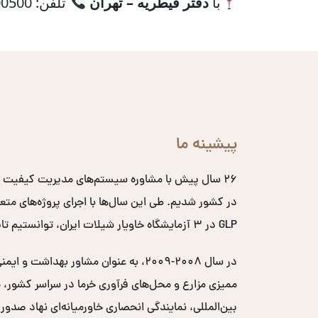
با
دفتر قیطریه – تهران
تلفن: 22200500 تماس بگیرید.
پیشینه ما
۲۶ سال پیش با مشاوره سیستم‌های مدیریت کیفیت 
GLP در ۳ آزمایشگاه خاویار شیلات ایران، توانستیم تایید اتحادیه اروپایی را اخذ کرده و کد EC خاویار ایران را دریافت کنیم.