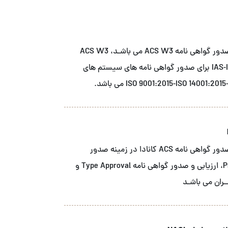
شــرکت آ سی اس نمـاینـده انحصاری نهاد صدور گواهی نامه ACS W3 می باشـد، ACS W3
دارای اعتبار بخشی از مرجع اعتبار بخشی IAS-IAF برای صدور گواهی نامه های سیستم های
شــرکت آ سی اس نمـاینـده انحصاری نهاد صدور گواهی نامه ACS کانادا در زمینه صدور
گواهینـامـه محصـول Product Certification، ارزیابی و صدور گواهی نامه Type Approval و