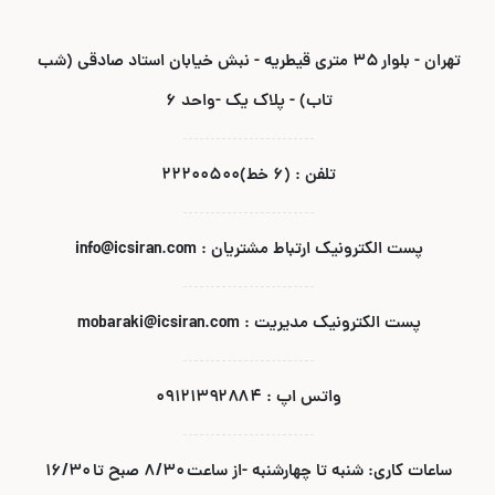
تهران - بلوار ۳۵ متری قیطریه - نبش خیابان استاد صادقی (شب
تاب) - پلاک یک -واحد ۶
تلفن : (۶ خط)۲۲۲۰۰۵۰۰
پست الکترونیک ارتباط مشتریان : info@icsiran.com
پست الکترونیک مدیریت : mobaraki@icsiran.com
واتس اپ : ۰۹۱۲۱۳۹۲۸۸۴
ساعات کاری: شنبه تا چهارشنبه -از ساعت ۸/۳۰ صبح تا ۱۶/۳۰