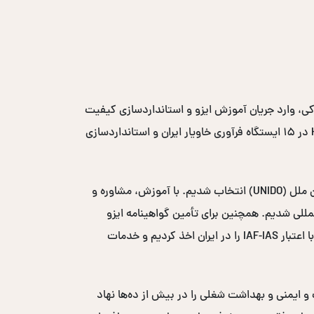
، وارد جریان آموزش ایزو و استانداردسازی کیفیت
در کشور شدیم. طی این سال‌ها با اجرای پروژه‌های متعدد، از جمله مدیریت دو ساله پروژه ایمنی و بهداشت مواد غذایی HACCP در ۱۵ ایستگاه فرآوری خاویار ایران و استانداردسازی
در سال ۲۰۰۸-۲۰۰۹، به عنوان مشاور بهداشت و ایمنی مواد غذایی در پروژه مکانیزاسیون خرمای سازمان توسعه صنعتی سازمان ملل (UNIDO) انتخاب شدیم. با آموزش، مشاوره و
یافت لوح تقدیر از سازمان UNIDO شدیم و وارد بازارهای بین‌المللی شدیم. همچنین برای تأمین گواهینامه ایزو
بین‌المللی، نمایندگی انحصاری خاورمیانه‌ای نهاد صدور گواهی ICS-ACS انگلستان با اعتبار UKAS و نهاد صدور گواهی ACS W3 با اعتبار IAF-IAS را در ایران اخذ کردیم و خدمات
ست و ایمنی و بهداشت شغلی را در بیش از ده‌ها نهاد