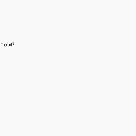
تهران - بلوار ۳۵ متری قیطریه - نبش خیابان استاد ص