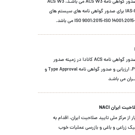
شــرکت آ سی اس نمـاینـده انحصاری نهاد صدور گواهی نامه ACS W3 می باشـد، ACS W3
دارای اعتبار بخشی از مرجع اعتبار بخشی IAS-IAF برای صدور گواهی نامه های سیستم های
شــرکت آ سی اس نمـاینـده انحصاری نهاد صدور گواهی نامه ACS کانادا در زمینه صدور
گواهینـامـه محصـول Product Certification، ارزیابی و صدور گواهی نامه Type Approval و
یت ایران NACI
 از مرکز ملی تایید صلاحیت ایران، اقدام به
نیک زراعی و باغی و بازرسی عملیات خوب