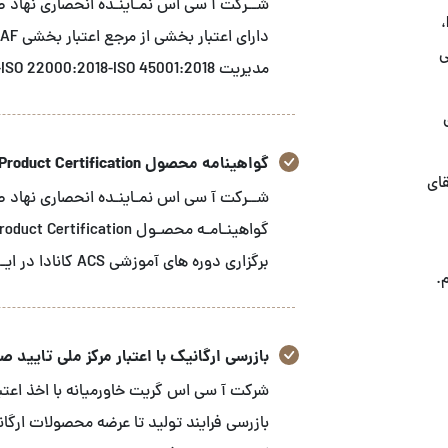
استاندارد های GRI، ثبت شرکت‌های ایرانی در FDA-FFR،
زشی
مدیریت ISO 9001:2015-ISO 14001:2015-ISO 22000:2018-ISO 45001:2018 می باشد.
گواهینامه محصول Product Certification
قای
برگزاری دوره های آموزشی ACS کانادا در ایـــران می باشـد
.
بازرسی ارگانیک با اعتبار مرکز ملی تایید صلاح
شرکت آ سی اس گریت خاورمیانه با اخذ اعتبار
بازرسی فرایند تولید تا عرضه محصولات ارگا