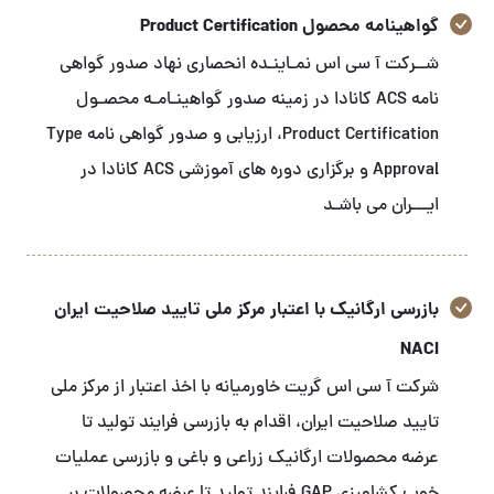
گواهینامه محصول Product Certification
شــرکت آ سی اس نمـاینـده انحصاری نهاد صدور گواهی
نامه ACS کانادا در زمینه صدور گواهینـامـه محصـول
Product Certification، ارزیابی و صدور گواهی نامه Type
Approval و برگزاری دوره های آموزشی ACS کانادا در
ایـــران می باشـد
بازرسی ارگانیک با اعتبار مرکز ملی تایید صلاحیت ایران
NACI
شرکت آ سی اس گریت خاورمیانه با اخذ اعتبار از مرکز ملی
تایید صلاحیت ایران، اقدام به بازرسی فرایند تولید تا
عرضه محصولات ارگانیک زراعی و باغی و بازرسی عملیات