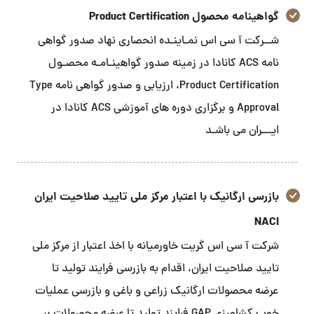
گواهینامه محصول Product Certification
شــرکت آ سی اس نمـاینـده انحصاری نهاد صدور گواهی
نامه ACS کانادا در زمینه صدور گواهینـامـه محصـول
Product Certification، ارزیابی و صدور گواهی نامه Type
Approval و برگزاری دوره های آموزشی ACS کانادا در
ایـــران می باشـد
بازرسی ارگانیک با اعتبار مرکز ملی تایید صلاحیت ایران
NACI
شرکت آ سی اس گریت خاورمیانه با اخذ اعتبار از مرکز ملی
تایید صلاحیت ایران، اقدام به بازرسی فرایند تولید تا
عرضه محصولات ارگانیک زراعی و باغی و بازرسی عملیات