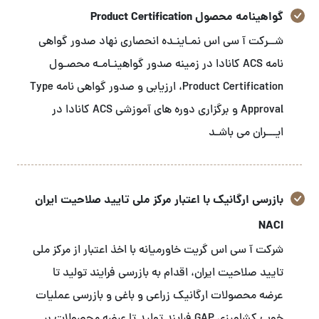
گواهینامه محصول Product Certification
شــرکت آ سی اس نمـاینـده انحصاری نهاد صدور گواهی
نامه ACS کانادا در زمینه صدور گواهینـامـه محصـول
Product Certification، ارزیابی و صدور گواهی نامه Type
Approval و برگزاری دوره های آموزشی ACS کانادا در
ایـــران می باشـد
بازرسی ارگانیک با اعتبار مرکز ملی تایید صلاحیت ایران
NACI
شرکت آ سی اس گریت خاورمیانه با اخذ اعتبار از مرکز ملی
تایید صلاحیت ایران، اقدام به بازرسی فرایند تولید تا
عرضه محصولات ارگانیک زراعی و باغی و بازرسی عملیات