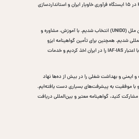
در کشور شدیم. طی این سال‌ها با اجرای پروژه‌های متعدد، از جمله مدیریت دو ساله پروژه ایمنی و بهداشت مواد غذایی HACCP در ۱۵ ایستگاه فرآوری خاویار ایران و استانداردسازی
در سال ۲۰۰۸-۲۰۰۹، به عنوان مشاور بهداشت و ایمنی مواد غذایی در پروژه مکانیزاسیون خرمای سازمان توسعه صنعتی سازمان ملل (UNIDO) انتخاب شدیم. با آموزش، مشاوره و
یافت لوح تقدیر از سازمان UNIDO شدیم و وارد بازارهای بین‌المللی شدیم. همچنین برای تأمین گواهینامه ایزو
بین‌المللی، نمایندگی انحصاری خاورمیانه‌ای نهاد صدور گواهی ICS-ACS انگلستان با اعتبار UKAS و نهاد صدور گواهی ACS W3 با اعتبار IAF-IAS را در ایران اخذ کردیم و خدمات
ست و ایمنی و بهداشت شغلی را در بیش از ده‌ها نهاد
ر حضور فعال داشته‌ایم و با موفقیت به پیشرفت‌های بسیاری دست یافته‌ایم.
 مشارکت کنید، گواهینامه معتبر و بین‌المللی دریافت