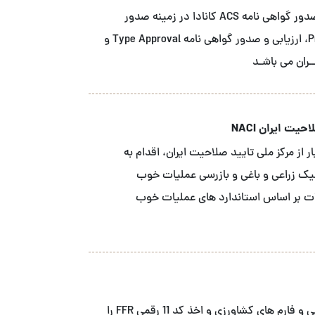
شــرکت آ سی اس نمـاینـده انحصاری نهاد صدور گواهی نامه ACS کانادا در زمینه صدور
گواهینـامـه محصـول Product Certification، ارزیابی و صدور گواهی نامه Type Approval و
یت ایران NACI
 از مرکز ملی تایید صلاحیت ایران، اقدام به
نیک زراعی و باغی و بازرسی عملیات خوب
ه محصولات بر اساس استاندارد های عملیات خوب
ما خدمات ثبت FDA شرکت های صنایع غذایی و فارم های کشاورزی و اخذ کد 11 رقمی FFR را