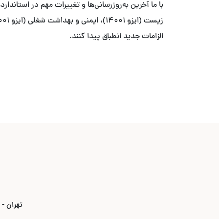
الزامات جدید انطباق پیدا کنند.
تهران - بلوار ۳۵ متری قیطریه - نبش خیابان استاد ص