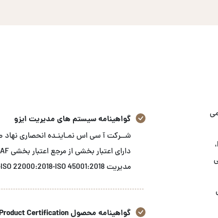
می
گواهینامه سیستم های مدیریت ایزو
استاندارد های GRI، ثبت شرکت‌های ایرانی در FDA-FFR،
زشی
مدیریت ISO 9001:2015-ISO 14001:2015-ISO 22000:2018-ISO 45001:2018 می باشد.
گواهینامه محصول Product Certification