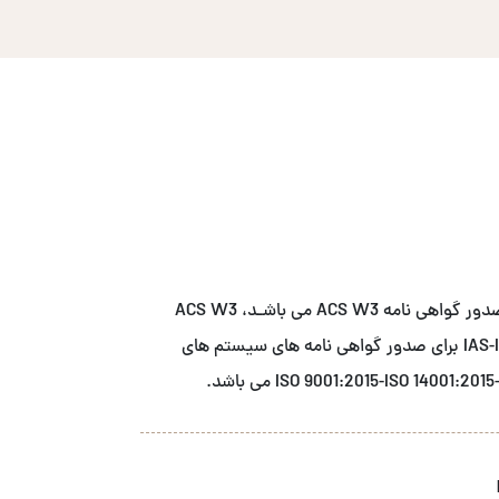
شــرکت آ سی اس نمـاینـده انحصاری نهاد صدور گواهی نامه ACS W3 می باشـد، ACS W3
دارای اعتبار بخشی از مرجع اعتبار بخشی IAS-IAF برای صدور گواهی نامه های سیستم های