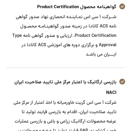
گواهینامه محصول Product Certification
شــرکت آ سی اس نمـاینـده انحصاری نهاد صدور گواهی
نامه ACS کانادا در زمینه صدور گواهینـامـه محصـول
Product Certification، ارزیابی و صدور گواهی نامه Type
Approval و برگزاری دوره های آموزشی ACS کانادا در
ایـــران می باشـد
بازرسی ارگانیک با اعتبار مرکز ملی تایید صلاحیت ایران
NACI
شرکت آ سی اس گریت خاورمیانه با اخذ اعتبار از مرکز ملی
تایید صلاحیت ایران، اقدام به بازرسی فرایند تولید تا
عرضه محصولات ارگانیک زراعی و باغی و بازرسی عملیات