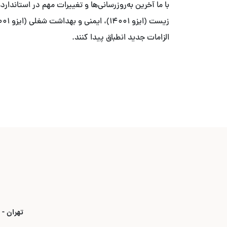
الزامات جدید انطباق پیدا کنند.
تهران - بلوار ۳۵ متری قیطریه - نبش خیابان استاد ص