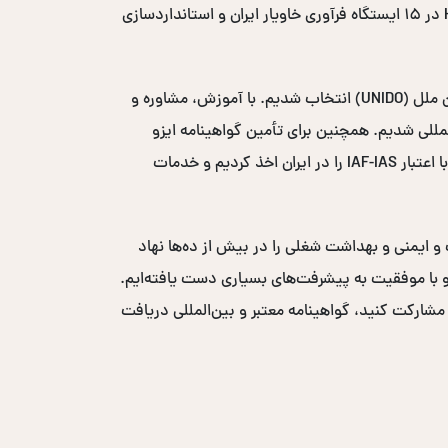
در کشور شدیم. طی این سال‌ها با اجرای پروژه‌های متعدد، از جمله مدیریت دو ساله پروژه ایمنی و بهداشت مواد غذایی HACCP در ۱۵ ایستگاه فرآوری خاویار ایران و استانداردسازی
در سال ۲۰۰۸-۲۰۰۹، به عنوان مشاور بهداشت و ایمنی مواد غذایی در پروژه مکانیزاسیون خرمای سازمان توسعه صنعتی سازمان ملل (UNIDO) انتخاب شدیم. با آموزش، مشاوره و
یافت لوح تقدیر از سازمان UNIDO شدیم و وارد بازارهای بین‌المللی شدیم. همچنین برای تأمین گواهینامه ایزو
بین‌المللی، نمایندگی انحصاری خاورمیانه‌ای نهاد صدور گواهی ICS-ACS انگلستان با اعتبار UKAS و نهاد صدور گواهی ACS W3 با اعتبار IAF-IAS را در ایران اخذ کردیم و خدمات
ست و ایمنی و بهداشت شغلی را در بیش از ده‌ها نهاد
ر حضور فعال داشته‌ایم و با موفقیت به پیشرفت‌های بسیاری دست یافته‌ایم.
 مشارکت کنید، گواهینامه معتبر و بین‌المللی دریافت