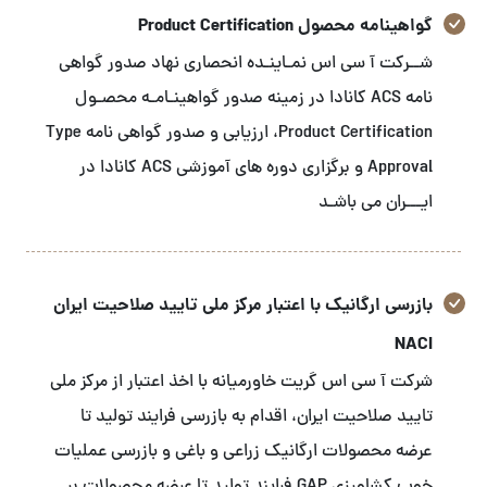
گواهینامه محصول Product Certification
شــرکت آ سی اس نمـاینـده انحصاری نهاد صدور گواهی
نامه ACS کانادا در زمینه صدور گواهینـامـه محصـول
Product Certification، ارزیابی و صدور گواهی نامه Type
Approval و برگزاری دوره های آموزشی ACS کانادا در
ایـــران می باشـد
بازرسی ارگانیک با اعتبار مرکز ملی تایید صلاحیت ایران
NACI
شرکت آ سی اس گریت خاورمیانه با اخذ اعتبار از مرکز ملی
تایید صلاحیت ایران، اقدام به بازرسی فرایند تولید تا
عرضه محصولات ارگانیک زراعی و باغی و بازرسی عملیات