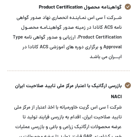
گواهینامه محصول Product Certification
شــرکت آ سی اس نمـاینـده انحصاری نهاد صدور گواهی
نامه ACS کانادا در زمینه صدور گواهینـامـه محصـول
Product Certification، ارزیابی و صدور گواهی نامه Type
Approval و برگزاری دوره های آموزشی ACS کانادا در
ایـــران می باشـد
بازرسی ارگانیک با اعتبار مرکز ملی تایید صلاحیت ایران
NACI
شرکت آ سی اس گریت خاورمیانه با اخذ اعتبار از مرکز ملی
تایید صلاحیت ایران، اقدام به بازرسی فرایند تولید تا
عرضه محصولات ارگانیک زراعی و باغی و بازرسی عملیات