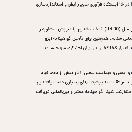
در کشور شدیم. طی این سال‌ها با اجرای پروژه‌های متعدد، از جمله مدیریت دو ساله پروژه ایمنی و بهداشت مواد غذایی HACCP در ۱۵ ایستگاه فرآوری خاویار ایران و استانداردسازی
در سال ۲۰۰۸-۲۰۰۹، به عنوان مشاور بهداشت و ایمنی مواد غذایی در پروژه مکانیزاسیون خرمای سازمان توسعه صنعتی سازمان ملل (UNIDO) انتخاب شدیم. با آموزش، مشاوره و
یافت لوح تقدیر از سازمان UNIDO شدیم و وارد بازارهای بین‌المللی شدیم. همچنین برای تأمین گواهینامه ایزو
بین‌المللی، نمایندگی انحصاری خاورمیانه‌ای نهاد صدور گواهی ICS-ACS انگلستان با اعتبار UKAS و نهاد صدور گواهی ACS W3 با اعتبار IAF-IAS را در ایران اخذ کردیم و خدمات
ست و ایمنی و بهداشت شغلی را در بیش از ده‌ها نهاد
ر حضور فعال داشته‌ایم و با موفقیت به پیشرفت‌های بسیاری دست یافته‌ایم.
 مشارکت کنید، گواهینامه معتبر و بین‌المللی دریافت