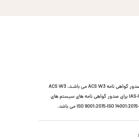
شــرکت آ سی اس نمـاینـده انحصاری نهاد صدور گواهی نامه ACS W3 می باشـد، ACS W3
دارای اعتبار بخشی از مرجع اعتبار بخشی IAS-IAF برای صدور گواهی نامه های سیستم های