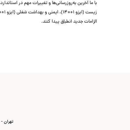
الزامات جدید انطباق پیدا کنند.
تهران - بلوار ۳۵ متری قیطریه - نبش خیابان استاد ص