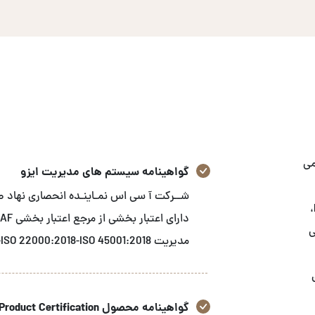
می
گواهینامه سیستم های مدیریت ایزو
استاندارد های GRI، ثبت شرکت‌های ایرانی در FDA-FFR،
زشی
مدیریت ISO 9001:2015-ISO 14001:2015-ISO 22000:2018-ISO 45001:2018 می باشد.
گواهینامه محصول Product Certification