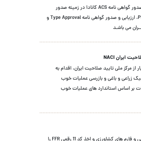
شــرکت آ سی اس نمـاینـده انحصاری نهاد صدور گواهی نامه ACS کانادا در زمینه صدور
گواهینـامـه محصـول Product Certification، ارزیابی و صدور گواهی نامه Type Approval و
یت ایران NACI
 از مرکز ملی تایید صلاحیت ایران، اقدام به
نیک زراعی و باغی و بازرسی عملیات خوب
ه محصولات بر اساس استاندارد های عملیات خوب
ما خدمات ثبت FDA شرکت های صنایع غذایی و فارم های کشاورزی و اخذ کد 11 رقمی FFR را