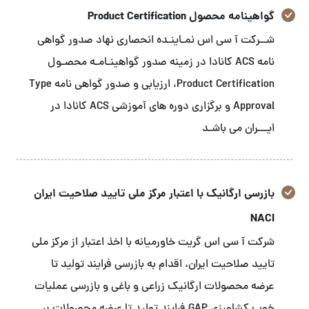
گواهینامه محصول Product Certification
شــرکت آ سی اس نمـاینـده انحصاری نهاد صدور گواهی
نامه ACS کانادا در زمینه صدور گواهینـامـه محصـول
Product Certification، ارزیابی و صدور گواهی نامه Type
Approval و برگزاری دوره های آموزشی ACS کانادا در
ایـــران می باشـد
بازرسی ارگانیک با اعتبار مرکز ملی تایید صلاحیت ایران
NACI
شرکت آ سی اس گریت خاورمیانه با اخذ اعتبار از مرکز ملی
تایید صلاحیت ایران، اقدام به بازرسی فرایند تولید تا
عرضه محصولات ارگانیک زراعی و باغی و بازرسی عملیات