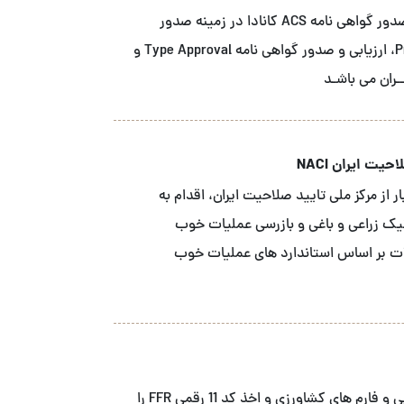
شــرکت آ سی اس نمـاینـده انحصاری نهاد صدور گواهی نامه ACS کانادا در زمینه صدور
گواهینـامـه محصـول Product Certification، ارزیابی و صدور گواهی نامه Type Approval و
یت ایران NACI
 از مرکز ملی تایید صلاحیت ایران، اقدام به
نیک زراعی و باغی و بازرسی عملیات خوب
ه محصولات بر اساس استاندارد های عملیات خوب
ما خدمات ثبت FDA شرکت های صنایع غذایی و فارم های کشاورزی و اخذ کد 11 رقمی FFR را