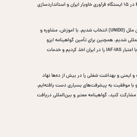
در کشور شدیم. طی این سال‌ها با اجرای پروژه‌های متعدد، از جمله مدیریت دو ساله پروژه ایمنی و بهداشت مواد غذایی HACCP در ۱۵ ایستگاه فرآوری خاویار ایران و استانداردسازی
در سال ۲۰۰۸-۲۰۰۹، به عنوان مشاور بهداشت و ایمنی مواد غذایی در پروژه مکانیزاسیون خرمای سازمان توسعه صنعتی سازمان ملل (UNIDO) انتخاب شدیم. با آموزش، مشاوره و
یافت لوح تقدیر از سازمان UNIDO شدیم و وارد بازارهای بین‌المللی شدیم. همچنین برای تأمین گواهینامه ایزو
بین‌المللی، نمایندگی انحصاری خاورمیانه‌ای نهاد صدور گواهی ICS-ACS انگلستان با اعتبار UKAS و نهاد صدور گواهی ACS W3 با اعتبار IAF-IAS را در ایران اخذ کردیم و خدمات
ست و ایمنی و بهداشت شغلی را در بیش از ده‌ها نهاد
ر حضور فعال داشته‌ایم و با موفقیت به پیشرفت‌های بسیاری دست یافته‌ایم.
 مشارکت کنید، گواهینامه معتبر و بین‌المللی دریافت