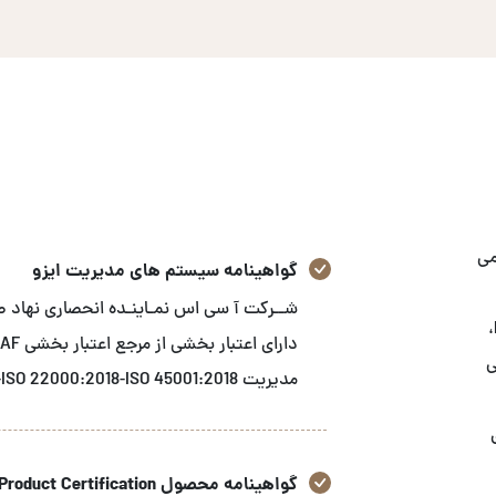
می
گواهینامه سیستم های مدیریت ایزو
استاندارد های GRI، ثبت شرکت‌های ایرانی در FDA-FFR،
زشی
مدیریت ISO 9001:2015-ISO 14001:2015-ISO 22000:2018-ISO 45001:2018 می باشد.
گواهینامه محصول Product Certification