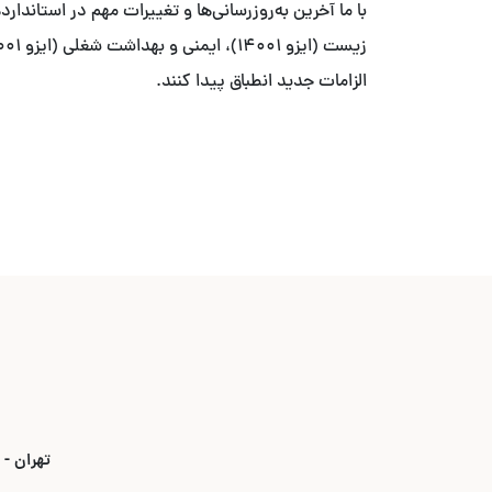
الزامات جدید انطباق پیدا کنند.
تهران - بلوار ۳۵ متری قیطریه - نبش خیابان استاد ص