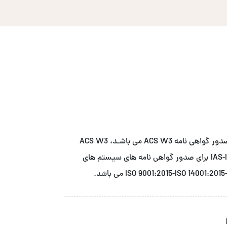
شــرکت آ سی اس نمـاینـده انحصاری نهاد صدور گواهی نامه ACS W3 می باشـد، ACS W3
دارای اعتبار بخشی از مرجع اعتبار بخشی IAS-IAF برای صدور گواهی نامه های سیستم های