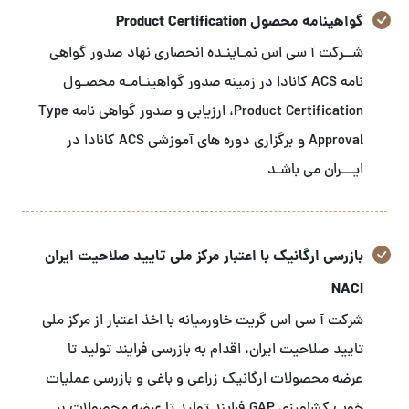
گواهینامه محصول Product Certification
شــرکت آ سی اس نمـاینـده انحصاری نهاد صدور گواهی
نامه ACS کانادا در زمینه صدور گواهینـامـه محصـول
Product Certification، ارزیابی و صدور گواهی نامه Type
Approval و برگزاری دوره های آموزشی ACS کانادا در
ایـــران می باشـد
بازرسی ارگانیک با اعتبار مرکز ملی تایید صلاحیت ایران
NACI
شرکت آ سی اس گریت خاورمیانه با اخذ اعتبار از مرکز ملی
تایید صلاحیت ایران، اقدام به بازرسی فرایند تولید تا
عرضه محصولات ارگانیک زراعی و باغی و بازرسی عملیات