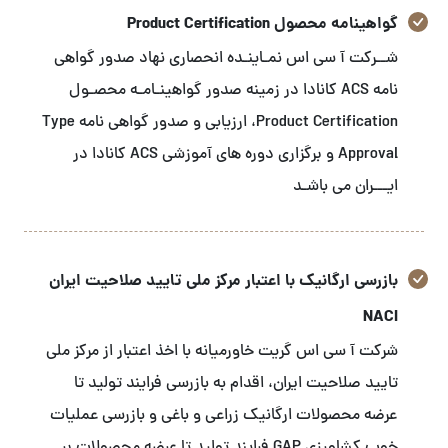
گواهینامه محصول Product Certification
شــرکت آ سی اس نمـاینـده انحصاری نهاد صدور گواهی
نامه ACS کانادا در زمینه صدور گواهینـامـه محصـول
Product Certification، ارزیابی و صدور گواهی نامه Type
Approval و برگزاری دوره های آموزشی ACS کانادا در
ایـــران می باشـد
بازرسی ارگانیک با اعتبار مرکز ملی تایید صلاحیت ایران
NACI
شرکت آ سی اس گریت خاورمیانه با اخذ اعتبار از مرکز ملی
تایید صلاحیت ایران، اقدام به بازرسی فرایند تولید تا
عرضه محصولات ارگانیک زراعی و باغی و بازرسی عملیات