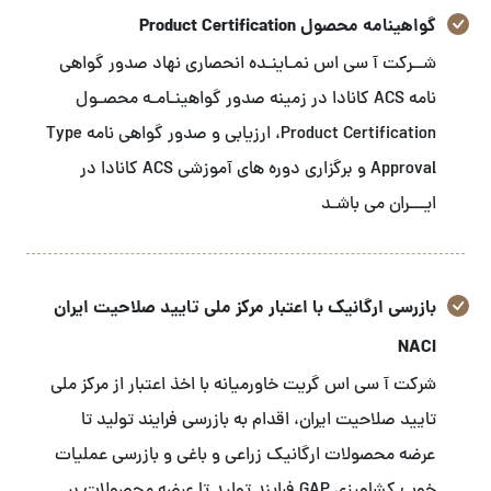
گواهینامه محصول Product Certification
شــرکت آ سی اس نمـاینـده انحصاری نهاد صدور گواهی
نامه ACS کانادا در زمینه صدور گواهینـامـه محصـول
Product Certification، ارزیابی و صدور گواهی نامه Type
Approval و برگزاری دوره های آموزشی ACS کانادا در
ایـــران می باشـد
بازرسی ارگانیک با اعتبار مرکز ملی تایید صلاحیت ایران
NACI
شرکت آ سی اس گریت خاورمیانه با اخذ اعتبار از مرکز ملی
تایید صلاحیت ایران، اقدام به بازرسی فرایند تولید تا
عرضه محصولات ارگانیک زراعی و باغی و بازرسی عملیات