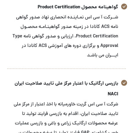
گواهینامه محصول Product Certification
شــرکت آ سی اس نمـاینـده انحصاری نهاد صدور گواهی
نامه ACS کانادا در زمینه صدور گواهینـامـه محصـول
Product Certification، ارزیابی و صدور گواهی نامه Type
Approval و برگزاری دوره های آموزشی ACS کانادا در
ایـــران می باشـد
بازرسی ارگانیک با اعتبار مرکز ملی تایید صلاحیت ایران
NACI
شرکت آ سی اس گریت خاورمیانه با اخذ اعتبار از مرکز ملی
تایید صلاحیت ایران، اقدام به بازرسی فرایند تولید تا
عرضه محصولات ارگانیک زراعی و باغی و بازرسی عملیات