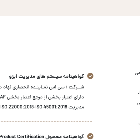
می
گواهینامه سیستم های مدیریت ایزو
استاندارد های GRI، ثبت شرکت‌های ایرانی در FDA-FFR،
زشی
مدیریت ISO 9001:2015-ISO 14001:2015-ISO 22000:2018-ISO 45001:2018 می باشد.
گواهینامه محصول Product Certification