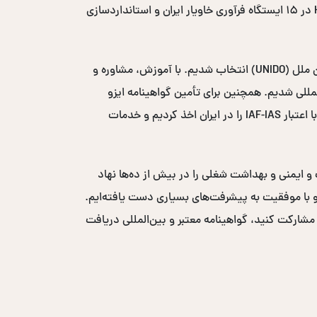
در کشور شدیم. طی این سال‌ها با اجرای پروژه‌های متعدد، از جمله مدیریت دو ساله پروژه ایمنی و بهداشت مواد غذایی HACCP در ۱۵ ایستگاه فرآوری خاویار ایران و استانداردسازی
در سال ۲۰۰۸-۲۰۰۹، به عنوان مشاور بهداشت و ایمنی مواد غذایی در پروژه مکانیزاسیون خرمای سازمان توسعه صنعتی سازمان ملل (UNIDO) انتخاب شدیم. با آموزش، مشاوره و
یافت لوح تقدیر از سازمان UNIDO شدیم و وارد بازارهای بین‌المللی شدیم. همچنین برای تأمین گواهینامه ایزو
بین‌المللی، نمایندگی انحصاری خاورمیانه‌ای نهاد صدور گواهی ICS-ACS انگلستان با اعتبار UKAS و نهاد صدور گواهی ACS W3 با اعتبار IAF-IAS را در ایران اخذ کردیم و خدمات
ست و ایمنی و بهداشت شغلی را در بیش از ده‌ها نهاد
ر حضور فعال داشته‌ایم و با موفقیت به پیشرفت‌های بسیاری دست یافته‌ایم.
 مشارکت کنید، گواهینامه معتبر و بین‌المللی دریافت