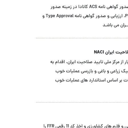
شــرکت آ سی اس نمـاینـده انحصاری نهاد صدور گواهی نامه ACS کانادا در زمینه صدور
گواهینـامـه محصـول Product Certification، ارزیابی و صدور گواهی نامه Type Approval و
یت ایران NACI
 از مرکز ملی تایید صلاحیت ایران، اقدام به
نیک زراعی و باغی و بازرسی عملیات خوب
ه محصولات بر اساس استاندارد های عملیات خوب
ما خدمات ثبت FDA شرکت های صنایع غذایی و فارم های کشاورزی و اخذ کد 11 رقمی FFR را