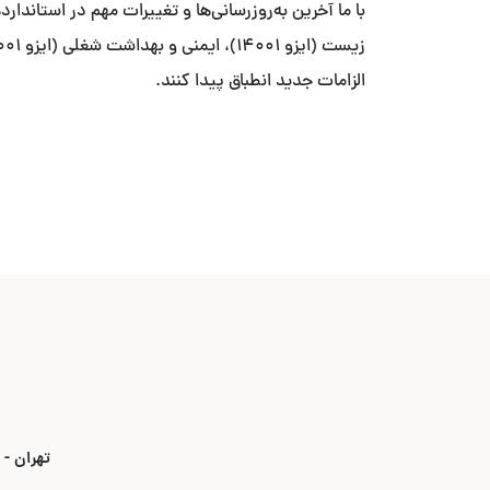
الزامات جدید انطباق پیدا کنند.
تهران - بلوار ۳۵ متری قیطریه - نبش خیابان استاد ص