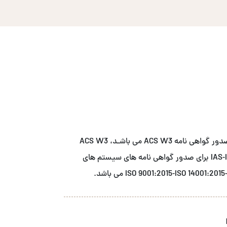
شــرکت آ سی اس نمـاینـده انحصاری نهاد صدور گواهی نامه ACS W3 می باشـد، ACS W3
دارای اعتبار بخشی از مرجع اعتبار بخشی IAS-IAF برای صدور گواهی نامه های سیستم های