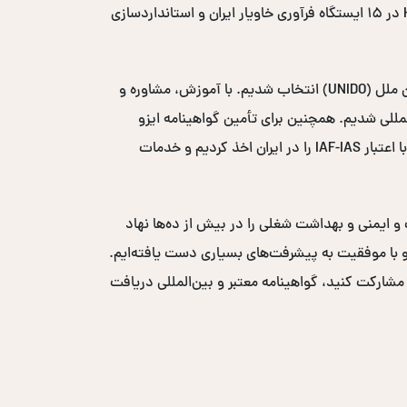
در کشور شدیم. طی این سال‌ها با اجرای پروژه‌های متعدد، از جمله مدیریت دو ساله پروژه ایمنی و بهداشت مواد غذایی HACCP در ۱۵ ایستگاه فرآوری خاویار ایران و استانداردسازی
در سال ۲۰۰۸-۲۰۰۹، به عنوان مشاور بهداشت و ایمنی مواد غذایی در پروژه مکانیزاسیون خرمای سازمان توسعه صنعتی سازمان ملل (UNIDO) انتخاب شدیم. با آموزش، مشاوره و
یافت لوح تقدیر از سازمان UNIDO شدیم و وارد بازارهای بین‌المللی شدیم. همچنین برای تأمین گواهینامه ایزو
بین‌المللی، نمایندگی انحصاری خاورمیانه‌ای نهاد صدور گواهی ICS-ACS انگلستان با اعتبار UKAS و نهاد صدور گواهی ACS W3 با اعتبار IAF-IAS را در ایران اخذ کردیم و خدمات
ست و ایمنی و بهداشت شغلی را در بیش از ده‌ها نهاد
ر حضور فعال داشته‌ایم و با موفقیت به پیشرفت‌های بسیاری دست یافته‌ایم.
 مشارکت کنید، گواهینامه معتبر و بین‌المللی دریافت