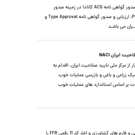
شــرکت آ سی اس نمـاینـده انحصاری نهاد صدور گواهی نامه ACS کانادا در زمینه صدور
گواهینـامـه محصـول Product Certification، ارزیابی و صدور گواهی نامه Type Approval و
یت ایران NACI
 از مرکز ملی تایید صلاحیت ایران، اقدام به
نیک زراعی و باغی و بازرسی عملیات خوب
ه محصولات بر اساس استاندارد های عملیات خوب
ما خدمات ثبت FDA شرکت های صنایع غذایی و فارم های کشاورزی و اخذ کد 11 رقمی FFR را