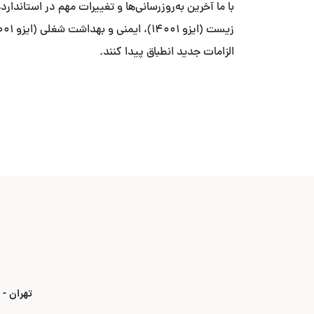
الزامات جدید انطباق پیدا کنند.
تهران - بلوار ۳۵ متری قیطریه - نبش خیابان استاد ص