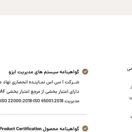
می
گواهینامه سیستم های مدیریت ایزو
استاندارد های GRI، ثبت شرکت‌های ایرانی در FDA-FFR،
زشی
مدیریت ISO 9001:2015-ISO 14001:2015-ISO 22000:2018-ISO 45001:2018 می باشد.
گواهینامه محصول Product Certification