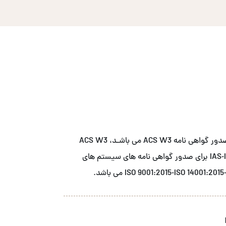
شــرکت آ سی اس نمـاینـده انحصاری نهاد صدور گواهی نامه ACS W3 می باشـد، ACS W3
دارای اعتبار بخشی از مرجع اعتبار بخشی IAS-IAF برای صدور گواهی نامه های سیستم های