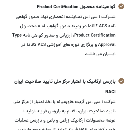
گواهینامه محصول Product Certification
شــرکت آ سی اس نمـاینـده انحصاری نهاد صدور گواهی
نامه ACS کانادا در زمینه صدور گواهینـامـه محصـول
Product Certification، ارزیابی و صدور گواهی نامه Type
Approval و برگزاری دوره های آموزشی ACS کانادا در
ایـــران می باشـد
بازرسی ارگانیک با اعتبار مرکز ملی تایید صلاحیت ایران
NACI
شرکت آ سی اس گریت خاورمیانه با اخذ اعتبار از مرکز ملی
تایید صلاحیت ایران، اقدام به بازرسی فرایند تولید تا
عرضه محصولات ارگانیک زراعی و باغی و بازرسی عملیات