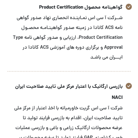
گواهینامه محصول Product Certification
شــرکت آ سی اس نمـاینـده انحصاری نهاد صدور گواهی
نامه ACS کانادا در زمینه صدور گواهینـامـه محصـول
Product Certification، ارزیابی و صدور گواهی نامه Type
Approval و برگزاری دوره های آموزشی ACS کانادا در
ایـــران می باشـد
بازرسی ارگانیک با اعتبار مرکز ملی تایید صلاحیت ایران
NACI
شرکت آ سی اس گریت خاورمیانه با اخذ اعتبار از مرکز ملی
تایید صلاحیت ایران، اقدام به بازرسی فرایند تولید تا
عرضه محصولات ارگانیک زراعی و باغی و بازرسی عملیات