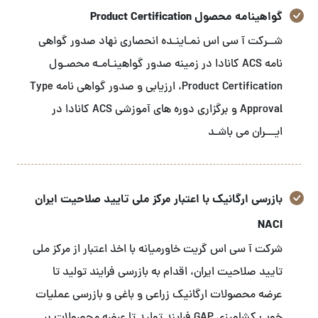
گواهینامه محصول Product Certification
شــرکت آ سی اس نمـاینـده انحصاری نهاد صدور گواهی
نامه ACS کانادا در زمینه صدور گواهینـامـه محصـول
Product Certification، ارزیابی و صدور گواهی نامه Type
Approval و برگزاری دوره های آموزشی ACS کانادا در
ایـــران می باشـد
بازرسی ارگانیک با اعتبار مرکز ملی تایید صلاحیت ایران
NACI
شرکت آ سی اس گریت خاورمیانه با اخذ اعتبار از مرکز ملی
تایید صلاحیت ایران، اقدام به بازرسی فرایند تولید تا
عرضه محصولات ارگانیک زراعی و باغی و بازرسی عملیات