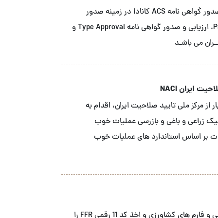
شــرکت آ سی اس نمـاینـده انحصاری نهاد صدور گواهی نامه ACS کانادا در زمینه صدور
گواهینـامـه محصـول Product Certification، ارزیابی و صدور گواهی نامه Type Approval و
یت ایران NACI
 از مرکز ملی تایید صلاحیت ایران، اقدام به
نیک زراعی و باغی و بازرسی عملیات خوب
ه محصولات بر اساس استاندارد های عملیات خوب
ما خدمات ثبت FDA شرکت های صنایع غذایی و فارم های کشاورزی و اخذ کد 11 رقمی FFR را