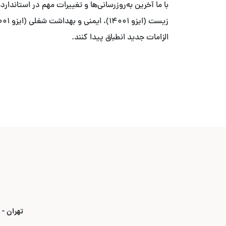
الزامات جدید انطباق پیدا کنند.
تهران - بلوار ۳۵ متری قیطریه - نبش خیابان استاد ص