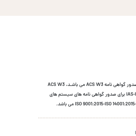
شــرکت آ سی اس نمـاینـده انحصاری نهاد صدور گواهی نامه ACS W3 می باشـد، ACS W3
دارای اعتبار بخشی از مرجع اعتبار بخشی IAS-IAF برای صدور گواهی نامه های سیستم های