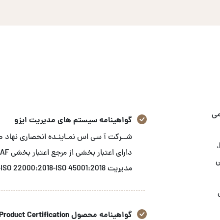
می
گواهینامه سیستم های مدیریت ایزو
استاندارد های GRI، ثبت شرکت‌های ایرانی در FDA-FFR،
زشی
مدیریت ISO 9001:2015-ISO 14001:2015-ISO 22000:2018-ISO 45001:2018 می باشد.
گواهینامه محصول Product Certification