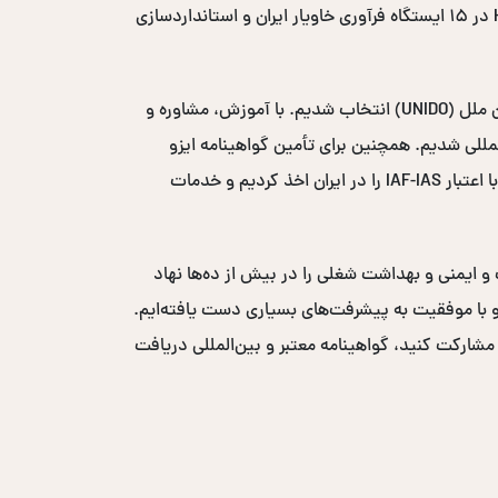
در کشور شدیم. طی این سال‌ها با اجرای پروژه‌های متعدد، از جمله مدیریت دو ساله پروژه ایمنی و بهداشت مواد غذایی HACCP در ۱۵ ایستگاه فرآوری خاویار ایران و استانداردسازی
در سال ۲۰۰۸-۲۰۰۹، به عنوان مشاور بهداشت و ایمنی مواد غذایی در پروژه مکانیزاسیون خرمای سازمان توسعه صنعتی سازمان ملل (UNIDO) انتخاب شدیم. با آموزش، مشاوره و
یافت لوح تقدیر از سازمان UNIDO شدیم و وارد بازارهای بین‌المللی شدیم. همچنین برای تأمین گواهینامه ایزو
بین‌المللی، نمایندگی انحصاری خاورمیانه‌ای نهاد صدور گواهی ICS-ACS انگلستان با اعتبار UKAS و نهاد صدور گواهی ACS W3 با اعتبار IAF-IAS را در ایران اخذ کردیم و خدمات
ست و ایمنی و بهداشت شغلی را در بیش از ده‌ها نهاد
ر حضور فعال داشته‌ایم و با موفقیت به پیشرفت‌های بسیاری دست یافته‌ایم.
 مشارکت کنید، گواهینامه معتبر و بین‌المللی دریافت