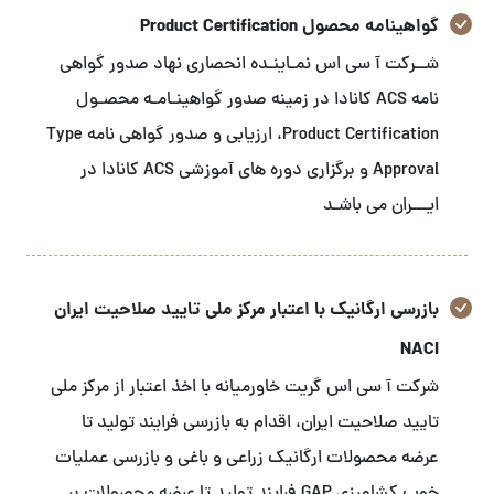
گواهینامه محصول Product Certification
شــرکت آ سی اس نمـاینـده انحصاری نهاد صدور گواهی
نامه ACS کانادا در زمینه صدور گواهینـامـه محصـول
Product Certification، ارزیابی و صدور گواهی نامه Type
Approval و برگزاری دوره های آموزشی ACS کانادا در
ایـــران می باشـد
بازرسی ارگانیک با اعتبار مرکز ملی تایید صلاحیت ایران
NACI
شرکت آ سی اس گریت خاورمیانه با اخذ اعتبار از مرکز ملی
تایید صلاحیت ایران، اقدام به بازرسی فرایند تولید تا
عرضه محصولات ارگانیک زراعی و باغی و بازرسی عملیات