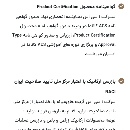
گواهینامه محصول Product Certification
شــرکت آ سی اس نمـاینـده انحصاری نهاد صدور گواهی
نامه ACS کانادا در زمینه صدور گواهینـامـه محصـول
Product Certification، ارزیابی و صدور گواهی نامه Type
Approval و برگزاری دوره های آموزشی ACS کانادا در
ایـــران می باشـد
بازرسی ارگانیک با اعتبار مرکز ملی تایید صلاحیت ایران
NACI
شرکت آ سی اس گریت خاورمیانه با اخذ اعتبار از مرکز ملی
تایید صلاحیت ایران، اقدام به بازرسی فرایند تولید تا
عرضه محصولات ارگانیک زراعی و باغی و بازرسی عملیات