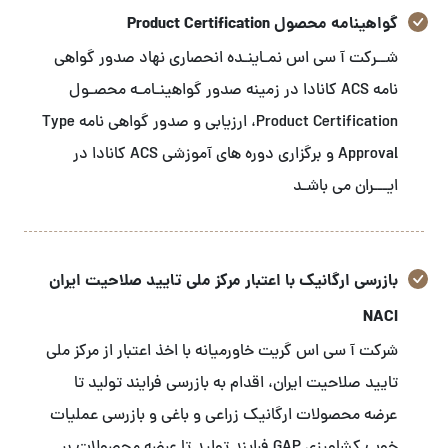
گواهینامه محصول Product Certification
شــرکت آ سی اس نمـاینـده انحصاری نهاد صدور گواهی
نامه ACS کانادا در زمینه صدور گواهینـامـه محصـول
Product Certification، ارزیابی و صدور گواهی نامه Type
Approval و برگزاری دوره های آموزشی ACS کانادا در
ایـــران می باشـد
بازرسی ارگانیک با اعتبار مرکز ملی تایید صلاحیت ایران
NACI
شرکت آ سی اس گریت خاورمیانه با اخذ اعتبار از مرکز ملی
تایید صلاحیت ایران، اقدام به بازرسی فرایند تولید تا
عرضه محصولات ارگانیک زراعی و باغی و بازرسی عملیات