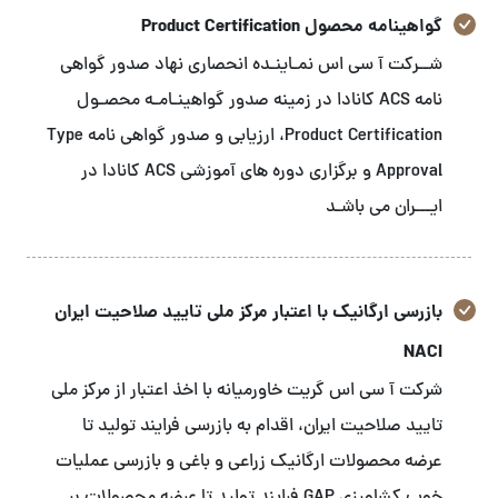
گواهینامه محصول Product Certification
شــرکت آ سی اس نمـاینـده انحصاری نهاد صدور گواهی
نامه ACS کانادا در زمینه صدور گواهینـامـه محصـول
Product Certification، ارزیابی و صدور گواهی نامه Type
Approval و برگزاری دوره های آموزشی ACS کانادا در
ایـــران می باشـد
بازرسی ارگانیک با اعتبار مرکز ملی تایید صلاحیت ایران
NACI
شرکت آ سی اس گریت خاورمیانه با اخذ اعتبار از مرکز ملی
تایید صلاحیت ایران، اقدام به بازرسی فرایند تولید تا
عرضه محصولات ارگانیک زراعی و باغی و بازرسی عملیات