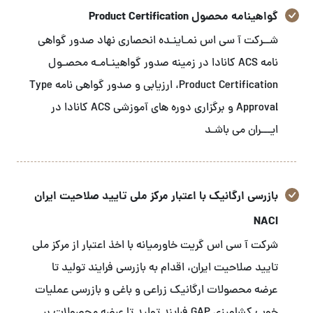
گواهینامه محصول Product Certification
شــرکت آ سی اس نمـاینـده انحصاری نهاد صدور گواهی
نامه ACS کانادا در زمینه صدور گواهینـامـه محصـول
Product Certification، ارزیابی و صدور گواهی نامه Type
Approval و برگزاری دوره های آموزشی ACS کانادا در
ایـــران می باشـد
بازرسی ارگانیک با اعتبار مرکز ملی تایید صلاحیت ایران
NACI
شرکت آ سی اس گریت خاورمیانه با اخذ اعتبار از مرکز ملی
تایید صلاحیت ایران، اقدام به بازرسی فرایند تولید تا
عرضه محصولات ارگانیک زراعی و باغی و بازرسی عملیات