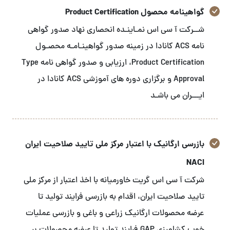
گواهینامه محصول Product Certification
شــرکت آ سی اس نمـاینـده انحصاری نهاد صدور گواهی
نامه ACS کانادا در زمینه صدور گواهینـامـه محصـول
Product Certification، ارزیابی و صدور گواهی نامه Type
Approval و برگزاری دوره های آموزشی ACS کانادا در
ایـــران می باشـد
بازرسی ارگانیک با اعتبار مرکز ملی تایید صلاحیت ایران
NACI
شرکت آ سی اس گریت خاورمیانه با اخذ اعتبار از مرکز ملی
تایید صلاحیت ایران، اقدام به بازرسی فرایند تولید تا
عرضه محصولات ارگانیک زراعی و باغی و بازرسی عملیات