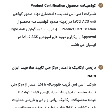
گواهینامه محصول Product Certification
شــرکت آ سی اس نمـاینـده انحصاری نهاد صدور گواهی
نامه ACS کانادا در زمینه صدور گواهینـامـه محصـول
Product Certification، ارزیابی و صدور گواهی نامه Type
Approval و برگزاری دوره های آموزشی ACS کانادا در
ایـــران می باشـد
بازرسی ارگانیک با اعتبار مرکز ملی تایید صلاحیت ایران
NACI
شرکت آ سی اس گریت خاورمیانه با اخذ اعتبار از مرکز ملی
تایید صلاحیت ایران، اقدام به بازرسی فرایند تولید تا
عرضه محصولات ارگانیک زراعی و باغی و بازرسی عملیات