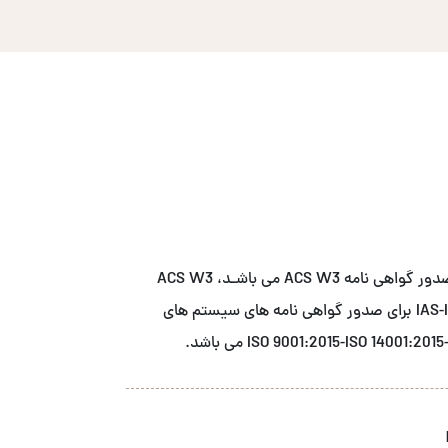
شــرکت آ سی اس نمـاینـده انحصاری نهاد صدور گواهی نامه ACS W3 می باشـد، ACS W3
دارای اعتبار بخشی از مرجع اعتبار بخشی IAS-IAF برای صدور گواهی نامه های سیستم های