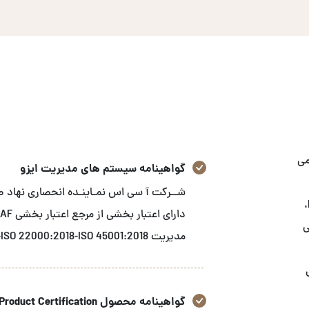
می
گواهینامه سیستم های مدیریت ایزو
استاندارد های GRI، ثبت شرکت‌های ایرانی در FDA-FFR،
زشی
مدیریت ISO 9001:2015-ISO 14001:2015-ISO 22000:2018-ISO 45001:2018 می باشد.
گواهینامه محصول Product Certification