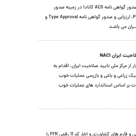
شــرکت آ سی اس نمـاینـده انحصاری نهاد صدور گواهی نامه ACS کانادا در زمینه صدور
گواهینـامـه محصـول Product Certification، ارزیابی و صدور گواهی نامه Type Approval و
یت ایران NACI
 از مرکز ملی تایید صلاحیت ایران، اقدام به
نیک زراعی و باغی و بازرسی عملیات خوب
ه محصولات بر اساس استاندارد های عملیات خوب
ما خدمات ثبت FDA شرکت های صنایع غذایی و فارم های کشاورزی و اخذ کد 11 رقمی FFR را