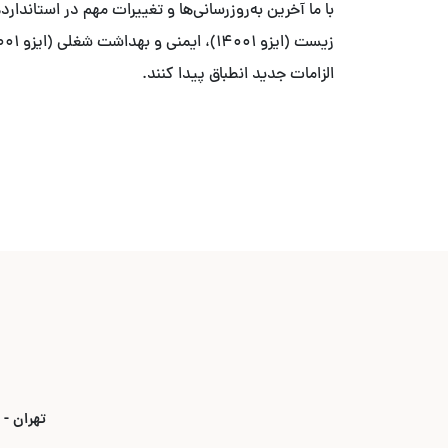
الزامات جدید انطباق پیدا کنند.
تهران - بلوار ۳۵ متری قیطریه - نبش خیابان استاد ص