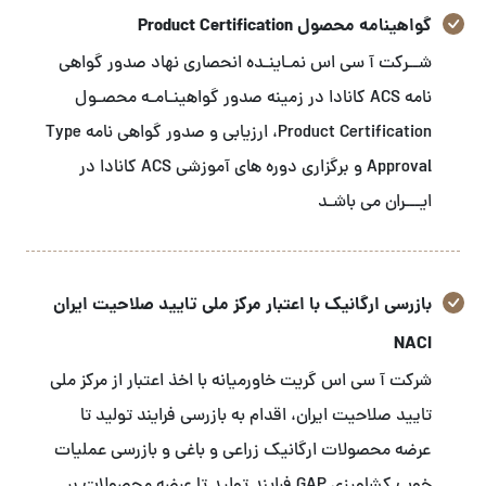
گواهینامه محصول Product Certification
شــرکت آ سی اس نمـاینـده انحصاری نهاد صدور گواهی
نامه ACS کانادا در زمینه صدور گواهینـامـه محصـول
Product Certification، ارزیابی و صدور گواهی نامه Type
Approval و برگزاری دوره های آموزشی ACS کانادا در
ایـــران می باشـد
بازرسی ارگانیک با اعتبار مرکز ملی تایید صلاحیت ایران
NACI
شرکت آ سی اس گریت خاورمیانه با اخذ اعتبار از مرکز ملی
تایید صلاحیت ایران، اقدام به بازرسی فرایند تولید تا
عرضه محصولات ارگانیک زراعی و باغی و بازرسی عملیات