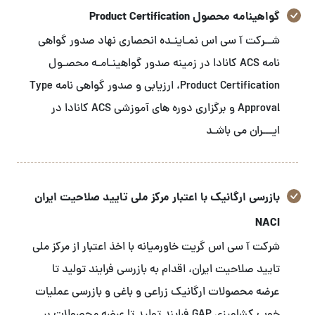
گواهینامه محصول Product Certification
شــرکت آ سی اس نمـاینـده انحصاری نهاد صدور گواهی
نامه ACS کانادا در زمینه صدور گواهینـامـه محصـول
Product Certification، ارزیابی و صدور گواهی نامه Type
Approval و برگزاری دوره های آموزشی ACS کانادا در
ایـــران می باشـد
بازرسی ارگانیک با اعتبار مرکز ملی تایید صلاحیت ایران
NACI
شرکت آ سی اس گریت خاورمیانه با اخذ اعتبار از مرکز ملی
تایید صلاحیت ایران، اقدام به بازرسی فرایند تولید تا
عرضه محصولات ارگانیک زراعی و باغی و بازرسی عملیات