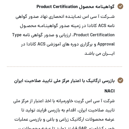
گواهینامه محصول Product Certification
شــرکت آ سی اس نمـاینـده انحصاری نهاد صدور گواهی
نامه ACS کانادا در زمینه صدور گواهینـامـه محصـول
Product Certification، ارزیابی و صدور گواهی نامه Type
Approval و برگزاری دوره های آموزشی ACS کانادا در
ایـــران می باشـد
بازرسی ارگانیک با اعتبار مرکز ملی تایید صلاحیت ایران
NACI
شرکت آ سی اس گریت خاورمیانه با اخذ اعتبار از مرکز ملی
تایید صلاحیت ایران، اقدام به بازرسی فرایند تولید تا
عرضه محصولات ارگانیک زراعی و باغی و بازرسی عملیات