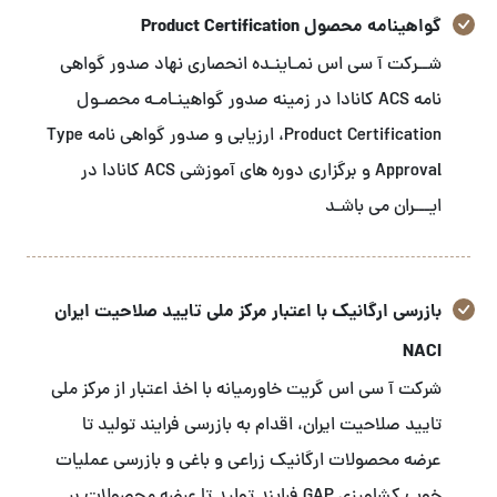
گواهینامه محصول Product Certification
شــرکت آ سی اس نمـاینـده انحصاری نهاد صدور گواهی
نامه ACS کانادا در زمینه صدور گواهینـامـه محصـول
Product Certification، ارزیابی و صدور گواهی نامه Type
Approval و برگزاری دوره های آموزشی ACS کانادا در
ایـــران می باشـد
بازرسی ارگانیک با اعتبار مرکز ملی تایید صلاحیت ایران
NACI
شرکت آ سی اس گریت خاورمیانه با اخذ اعتبار از مرکز ملی
تایید صلاحیت ایران، اقدام به بازرسی فرایند تولید تا
عرضه محصولات ارگانیک زراعی و باغی و بازرسی عملیات