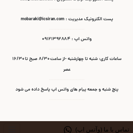
پست الکترونیک مدیریت : mobaraki@icsiran.com
واتس اپ : ۰۹۱۲۱۳۹۲۸۸۴
ساعات کاری: شنبه تا چهارشنبه -از ساعت ۸/۳۰ صبح تا ۱۶/۳۰
عصر
پنج شنبه و جمعه پیام های واتس اپ پاسخ داده می شود
تماس با ما (وآتس اپ)