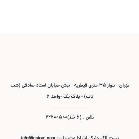
تهران - بلوار ۳۵ متری قیطریه - نبش خیابان استاد صادقی (شب
تاب) - پلاک یک -واحد ۶
تلفن : (۶ خط)۲۲۲۰۰۵۰۰
پست الکترونیک ارتباط مشتریان : info@icsiran.com