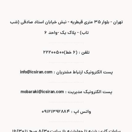
تهران - بلوار ۳۵ متری قیطریه - نبش خیابان استاد صادقی (شب
تاب) - پلاک یک -واحد ۶
تلفن : (۶ خط)۲۲۲۰۰۵۰۰
پست الکترونیک ارتباط مشتریان : info@icsiran.com
پست الکترونیک مدیریت : mobaraki@icsiran.com
واتس اپ : ۰۹۱۲۱۳۹۲۸۸۴
ساعات کاری: شنبه تا چهارشنبه -از ساعت ۸/۳۰ صبح تا ۱۶/۳۰