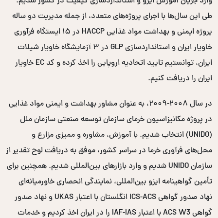
وارد جریان آموزش ایزو و استانداردسازی کیفیت در کشور شدیم.
طی این سال‌ها با اجرای پروژه‌های متعدد، از جمله مدیریت دو ساله
پروژه ایمنی و بهداشت مواد غذایی HACCP در ۱۵ ایستگاه فرآوری
خاویار ایران و استانداردسازی GLP در ۳ آزمایشگاه خاویار شیلات
ایران، توانستیم تایید اتحادیه اروپایی را اخذ کرده و کد EC خاویار
ایران را دریافت کنیم.
در سال ۲۰۰۸-۲۰۰۹، به عنوان مشاور بهداشت و ایمنی مواد غذایی
در پروژه مکانیزاسیون خرمای سازمان توسعه صنعتی سازمان ملل
(UNIDO) انتخاب شدیم. با آموزش، مشاوره و ممیزی مزارع و
محل‌های فرآوری خرما در سراسر کشور، موفق به دریافت لوح تقدیر از
سازمان UNIDO شدیم و وارد بازارهای بین‌المللی شدیم. همچنین برای
تأمین گواهینامه ایزو بین‌المللی، نمایندگی انحصاری خاورمیانه‌ای
نهاد صدور گواهی ICS-ACS انگلستان با اعتبار UKAS و نهاد صدور
گواهی ACS W3 با اعتبار IAF-IAS را در ایران اخذ کردیم و خدمات