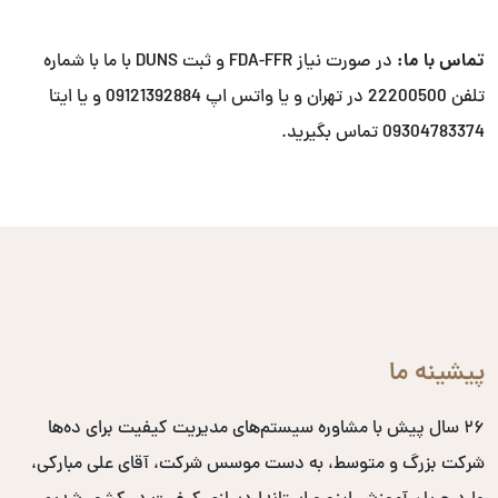
تماس با ما:
در صورت نیاز FDA-FFR و ثبت DUNS با ما با شماره
تلفن 22200500 در تهران و یا واتس اپ 09121392884 و یا ایتا
09304783374 تماس بگیرید.
پیشینه ما
۲۶ سال پیش با مشاوره سیستم‌های مدیریت کیفیت برای ده‌ها
شرکت بزرگ و متوسط، به دست موسس شرکت، آقای علی مبارکی،